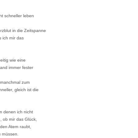
ht schneller leben
rzblut in die Zeitspanne
ls ich mir das
eitig wie eine
mand immer fester
rn manchmal zum
eller, gleich ist die
 denen ich nicht
, ob mir das Glück,
 den Atem raubt,
zu müssen.