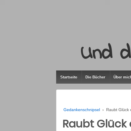
Und d
Startseite
Die Bücher
Über mic
Gedankenschnipsel
›
Raubt Glück 
Raubt Glück