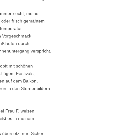
ommer riecht, meine
n oder frisch gemähtem
n Temperatur
en Vorgeschmack
fußlaufen durch
nnenuntergang verspricht.
opft mit schönen
flügen, Festivals,
en auf dem Balkon,
en in den Sternenbildern
ei Frau F. weisen
heißt es in meinem
 übersetzt nur: Sicher