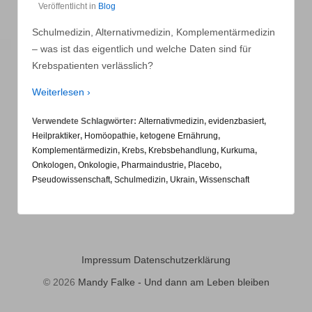
Veröffentlicht in
Blog
Schulmedizin, Alternativmedizin, Komplementärmedizin
– was ist das eigentlich und welche Daten sind für
Krebspatienten verlässlich?
Weiterlesen ›
Verwendete Schlagwörter:
Alternativmedizin
,
evidenzbasiert
,
Heilpraktiker
,
Homöopathie
,
ketogene Ernährung
,
Komplementärmedizin
,
Krebs
,
Krebsbehandlung
,
Kurkuma
,
Onkologen
,
Onkologie
,
Pharmaindustrie
,
Placebo
,
Pseudowissenschaft
,
Schulmedizin
,
Ukrain
,
Wissenschaft
Impressum
Datenschutzerklärung
© 2026
Mandy Falke - Und dann am Leben bleiben